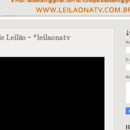
↓
 Leilão - #leilaonatv
N
E-
M
H