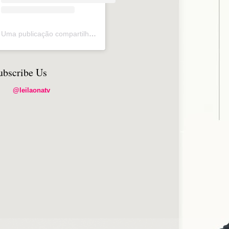
Uma publicação compartilhada por Silvio de Freitas (@leilaonatv_)
ubscribe Us
@leilaonatv