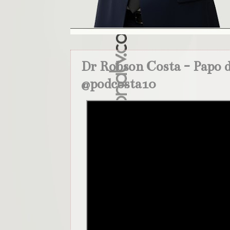
Dr Robson Costa - Papo de
@podcosta10