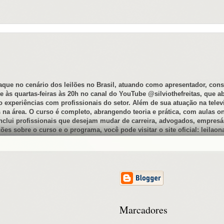
staque no cenário dos leilões no Brasil, atuando como apresentador, co
 às quartas-feiras às 20h no canal do YouTube @silviothefreitas, que a
experiências com profissionais do setor. Além de sua atuação na televi
 na área. O curso é completo, abrangendo teoria e prática, com aulas o
inclui profissionais que desejam mudar de carreira, advogados, empresár
es sobre o curso e o programa, você pode visitar o site oficial: leilao
Marcadores