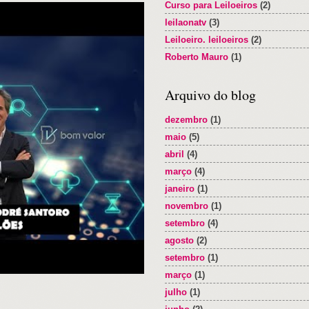
Curso para Leiloeiros
(2)
leilaonatv
(3)
Leiloeiro. leiloeiros
(2)
Roberto Mauro
(1)
Arquivo do blog
dezembro
(1)
maio
(5)
abril
(4)
março
(4)
janeiro
(1)
novembro
(1)
setembro
(4)
agosto
(2)
setembro
(1)
março
(1)
julho
(1)