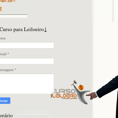
Curso para Leiloeiro↓
ome
mail
*
ensagem
*
orário