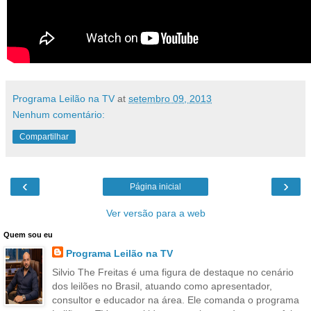
Programa Leilão na TV
at
setembro 09, 2013
Nenhum comentário:
Compartilhar
‹
›
Página inicial
Ver versão para a web
Quem sou eu
Programa Leilão na TV
Silvio The Freitas é uma figura de destaque no cenário
dos leilões no Brasil, atuando como apresentador,
consultor e educador na área. Ele comanda o programa