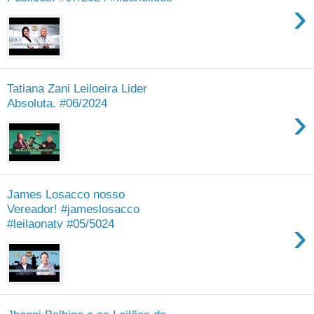
›
Tatiana Zani Leiloeira Lider
Absoluta. #06/2024
›
James Losacco nosso
Vereador! #jameslosacco
›
#leilaonatv #05/5024