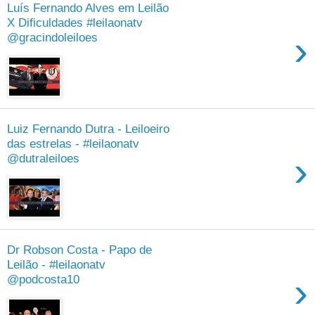
Luís Fernando Alves em Leilão
X Dificuldades #leilaonatv
›
@gracindoleiloes
Luiz Fernando Dutra - Leiloeiro
das estrelas - #leilaonatv
›
@dutraleiloes
Dr Robson Costa - Papo de
Leilão - #leilaonatv
›
@podcosta10