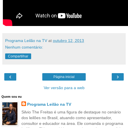
Programa Leilão na TV
at
outubro 12, 2013
Nenhum comentário:
Compartilhar
‹
›
Página inicial
Ver versão para a web
Quem sou eu
Programa Leilão na TV
Silvio The Freitas é uma figura de destaque no cenário
dos leilões no Brasil, atuando como apresentador,
consultor e educador na área. Ele comanda o programa