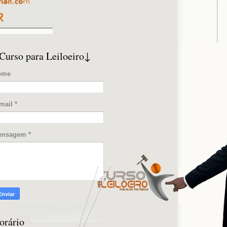
Curso para Leiloeiro↓
ome
mail
*
ensagem
*
orário