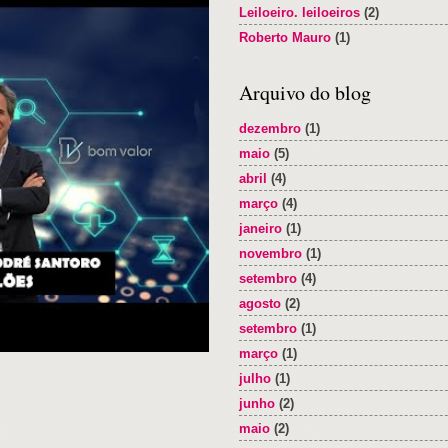
Leiloeiro. leiloeiros
(2)
Roberto Mauro
(1)
Arquivo do blog
dezembro
(1)
maio
(5)
abril
(4)
março
(4)
janeiro
(1)
novembro
(1)
setembro
(4)
agosto
(2)
setembro
(1)
março
(1)
julho
(1)
junho
(2)
maio
(2)