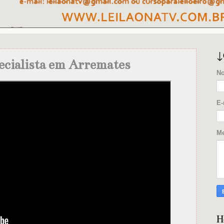
↓
ecialista em Arremates
N
E-
M
H