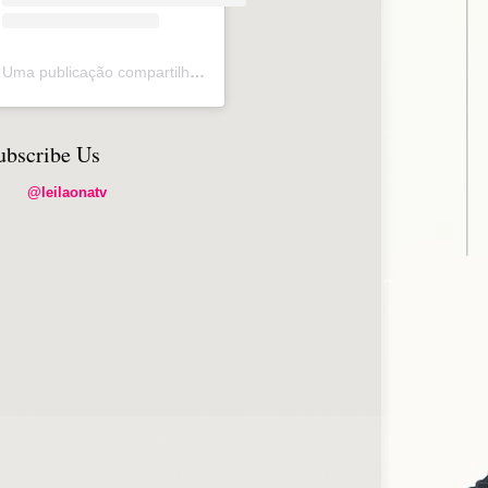
Uma publicação compartilhada por Silvio de Freitas (@leilaonatv_)
ubscribe Us
@leilaonatv