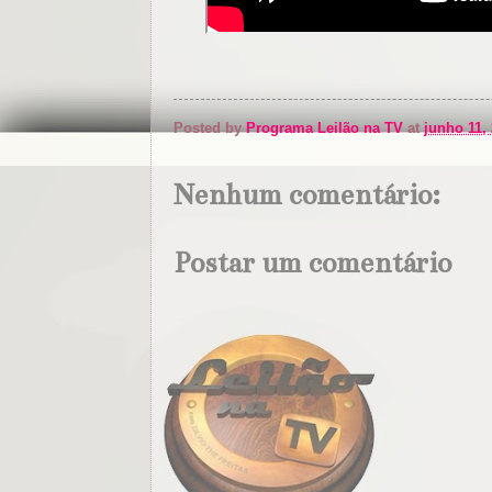
Posted by
Programa Leilão na TV
at
junho 11,
Nenhum comentário:
Postar um comentário