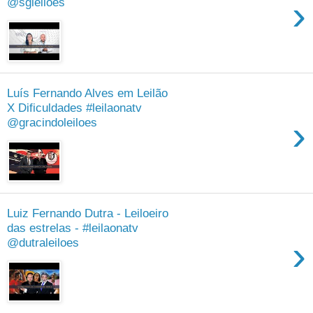
›
@sgleiloes
Luís Fernando Alves em Leilão
X Dificuldades #leilaonatv
›
@gracindoleiloes
Luiz Fernando Dutra - Leiloeiro
das estrelas - #leilaonatv
›
@dutraleiloes