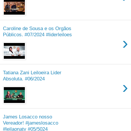
Caroline de Sousa e os Orgãos
Públicos. #07/2024 #liderleiloes
›
Tatiana Zani Leiloeira Lider
Absoluta. #06/2024
›
James Losacco nosso
Vereador! #jameslosacco
#leilaonatv #05/5024