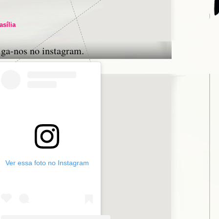
asília
iga-nos no instagram.
Ver essa foto no Instagram