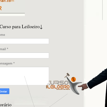
Curso para Leiloeiro↓
ome
mail
*
ensagem
*
orário